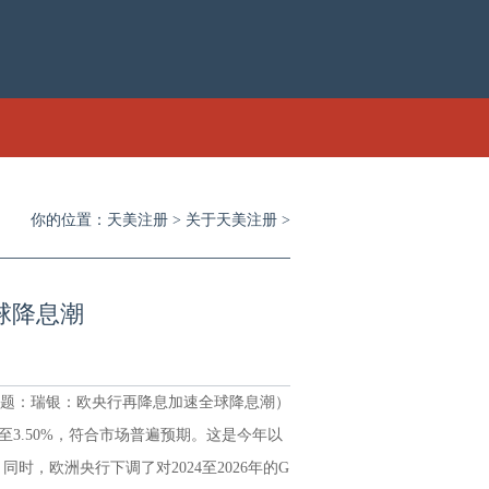
你的位置：
天美注册
>
关于天美注册
>
球降息潮
题：瑞银：欧央行再降息加速全球降息潮）
3.50%，符合市场普遍预期。这是今年以
，欧洲央行下调了对2024至2026年的G