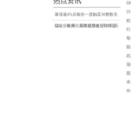
热点资讯
D
计
暴涨逾4%后银价一度触及30整数关
欧
口，分析师：后市或涨向7月11日高
瑞银：欧央行再降息加速全球降息
行
点31.75
潮
每
能
此
瑞
股
本
作