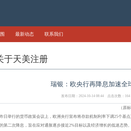
围
最新动态
联系我们
关于天美注册
瑞银：欧央行再降息加速全
发布日期：2024-10-14 08:44 点击次数：164
（原标
昨日举行的货币政策会议上，欧洲央行宣布将存款机制利率下调25个基点至
的第二次降息，旨在应对通胀逐步接近2%目标以及经济增长的低迷态势。同时