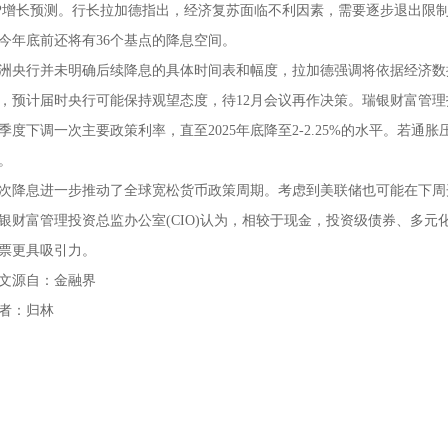
P增长预测。行长拉加德指出，经济复苏面临不利因素，需要逐步退出限
今年底前还将有36个基点的降息空间。
洲央行并未明确后续降息的具体时间表和幅度，拉加德强调将依据经济数
，预计届时央行可能保持观望态度，待12月会议再作决策。瑞银财富管理投
季度下调一次主要政策利率，直至2025年底降至2-2.25%的水平。若
。
次降息进一步推动了全球宽松货币政策周期。考虑到美联储也可能在下周
银财富管理投资总监办公室(CIO)认为，相较于现金，投资级债券、多
票更具吸引力。
文源自：金融界
者：归林