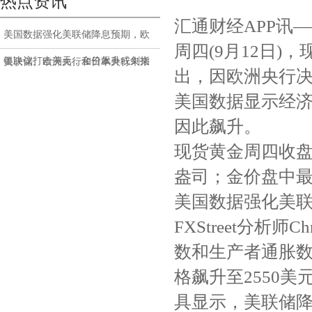
热点资讯
汇通财经APP讯
美国数据强化美联储降息预期，欧
周四(9月12日
银决议打击美元，金价飙升或剑指
美联储、欧洲央行和日本央行未来
出，因欧洲央行决
2600
政策如何？惠誉报告里都提到了
美国数据显示经
因此飙升。
现货黄金周四收盘暴涨
盎司；金价盘中最高
美国数据强化美
FXStreet分析师Ch
数和生产者通胀
格飙升至2550美
具显示，美联储降