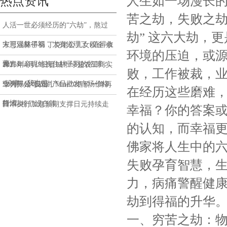
人生如一场漫长的
热点资讯
苦之劫，失败之
人活一世必须经历的“六劫”，熬过
劫” 这六大劫，
方可涅槃得福，太有道理了 (值得收
宋思涵林子羽 丁克老公儿女双全 余
环境的压迫，或
藏)
青青则亲昵地挽住林子羽的胳膊：
2025年4月19日晋城市绿盛农工商实
败，工作被裁，
“没事，我也是
业有限公司农副产品批发市场价格
华为开始“反击”, Mate70售价一降再
在经历这些磨难
行情
降, 花粉们没白等
日本央行加息预期支撑日元持续走
幸福？你的答案
强，亚洲股市有望跟随美股涨势
的认知，而幸福
佛家将人生中的
失败孕育智慧，
力，病痛警醒健
劫到得福的升华
一、穷苦之劫：