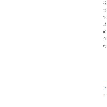
根
过
场
瑞
的
在
此
上
下