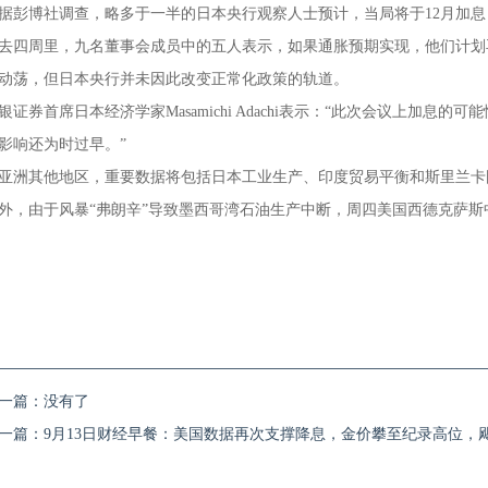
据彭博社调查，略多于一半的日本央行观察人士预计，当局将于12月加
去四周里，九名董事会成员中的五人表示，如果通胀预期实现，他们计划再
动荡，但日本央行并未因此改变正常化政策的轨道。
银证券首席日本经济学家Masamichi Adachi表示：“此次会议上加息
影响还为时过早。”
亚洲其他地区，重要数据将包括日本工业生产、印度贸易平衡和斯里兰卡
外，由于风暴“弗朗辛”导致墨西哥湾石油生产中断，周四美国西德克萨斯
一篇：没有了
一篇：
9月13日财经早餐：美国数据再次支撑降息，金价攀至纪录高位，