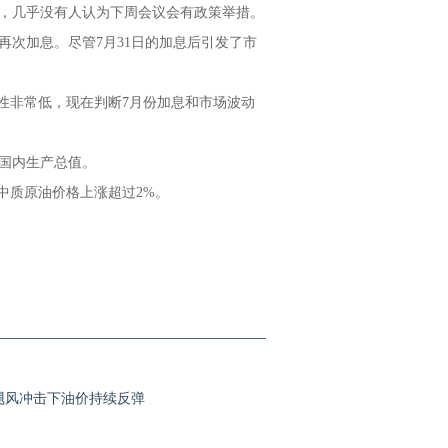
息，几乎没有人认为下周会议会有政策举措。
次加息。尽管7月31日的加息后引发了市
的可能性非常低，现在判断7月份加息和市场波动
国内生产总值。
中质原油价格上涨超过2%。
飓风冲击下油价持续反弹