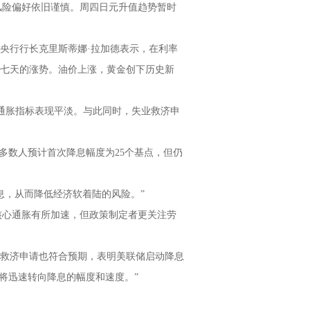
风险偏好依旧谨慎。周四日元升值趋势暂时
洲央行行长克里斯蒂娜·拉加德表示，在利率
连续七天的涨势。油价上涨，黄金创下历史新
的通胀指标表现平淡。与此同时，失业救济申
多数人预计首次降息幅度为25个基点，但仍
起点降息，从而降低经济软着陆的风险。”
示核心通胀有所加速，但政策制定者更关注劳
本一致，失业救济申请也符合预期，表明美联储启动降息
将迅速转向降息的幅度和速度。”