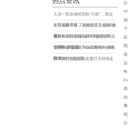
热点资讯
日
中
人活一世必须经历的“六劫”，熬过
美
方可涅槃得福，太有道理了 (值得收
宋思涵林子羽 丁克老公儿女双全 余
下
藏)
青青则亲昵地挽住林子羽的胳膊：
2025年4月19日晋城市绿盛农工商实
高
美
“没事，我也是
业有限公司农副产品批发市场价格
华为开始“反击”, Mate70售价一降再
请
行情
降, 花粉们没白等
日本央行加息预期支撑日元持续走
这
强，亚洲股市有望跟随美股涨势
有
E
周
动
摩
周
日