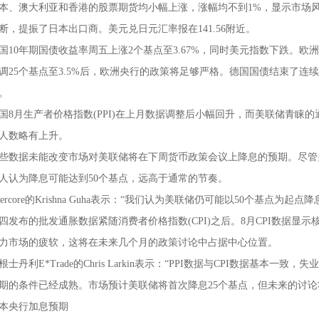
本、澳大利亚和香港的股票期货均小幅上涨，涨幅均不到1%，显示市场
断，提振了日本出口商。美元兑日元汇率报在141.56附近。
国10年期国债收益率周五上涨2个基点至3.67%，同时美元指数下跌。欧
调25个基点至3.5%后，欧洲央行的政策将足够严格。德国国债结束了
。
国8月生产者价格指数(PPI)在上月数据调整后小幅回升，而美联储青睐
人数略有上升。
些数据未能改变市场对美联储将在下周货币政策会议上降息的预期。尽管
人认为降息可能达到50个基点，远高于通常的节奏。
vercore的Krishna Guha表示：“我们认为美联储仍可能以50个基点为
四发布的批发通胀数据紧随消费者价格指数(CPI)之后。8月CPI数据显
力市场的疲软，这将在未来几个月的政策讨论中占据中心位置。
根士丹利E*Trade的Chris Larkin表示：“PPI数据与CPI数据基
期的条件已经成熟。市场预计美联储将首次降息25个基点，但未来的讨论
本央行加息预期